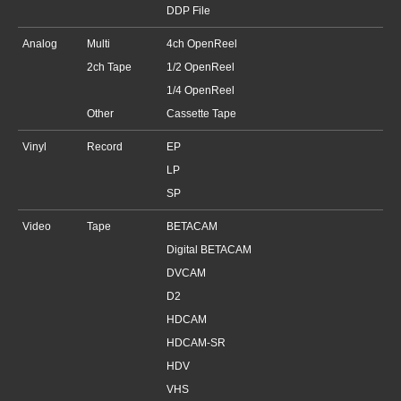
DDP File
Analog
Multi
4ch OpenReel
2ch Tape
1/2 OpenReel
1/4 OpenReel
Other
Cassette Tape
Vinyl
Record
EP
LP
SP
Video
Tape
BETACAM
Digital BETACAM
DVCAM
D2
HDCAM
HDCAM-SR
HDV
VHS