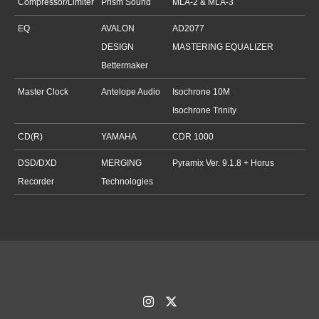
Compressor/Limiter
Prism Sound
MLA-2 & MLA-3
EQ
AVALON
AD2077
DESIGN
MASTERING EQUALIZER
Bettermaker
Master Clock
Antelope Audio
Isochrone 10M
Isochrone Trinity
CD(R)
YAMAHA
CDR 1000
DSD/DXD
MERGING
Pyramix Ver. 9.1.8 + Horus
Recorder
Technologies