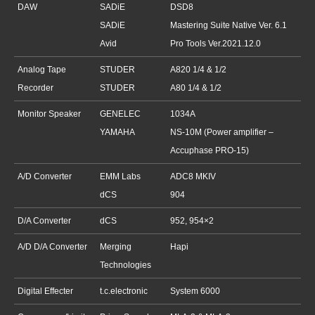
DAW
SADiE
DSD8
SADiE
Mastering Suite Native Ver. 6.1
Avid
Pro Tools Ver.2021.12.0
Analog Tape
STUDER
A820 1/4 & 1/2
Recorder
STUDER
A80 1/4 & 1/2
Monitor Speaker
GENELEC
1034A
YAMAHA
NS-10M (Power amplifier –
Accuphase PRO-15)
A/D Converter
EMM Labs
ADC8 MKIV
dCS
904
D/A Converter
dCS
952, 954×2
A/D D/A Converter
Merging
Hapi
Technologies
Digital Effecter
t.c.electronic
System 6000