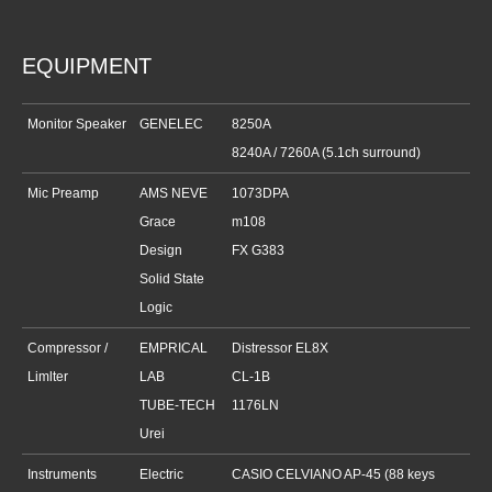
EQUIPMENT
Monitor Speaker
GENELEC
8250A
8240A / 7260A (5.1ch surround)
Mic Preamp
AMS NEVE
1073DPA
Grace
m108
Design
FX G383
Solid State
Logic
Compressor /
EMPRICAL
Distressor EL8X
Limlter
LAB
CL-1B
TUBE-TECH
1176LN
Urei
Instruments
Electric
CASIO CELVIANO AP-45 (88 keys