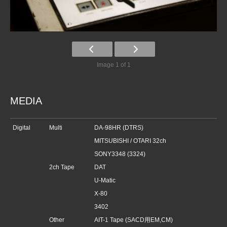
Image 1 of 1
MEDIA
Digital
Multi
DA-98HR (DTRS)
MITSUBISHI / OTARI 32ch
SONY3348 (3324)
2ch Tape
DAT
U-Matic
X-80
3402
Other
AIT-1 Tape (SACD用EM,CM)