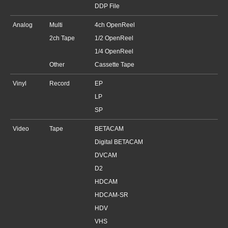
DDP File
Analog
Multi
4ch OpenReel
2ch Tape
1/2 OpenReel
1/4 OpenReel
Other
Cassette Tape
Vinyl
Record
EP
LP
SP
Video
Tape
BETACAM
Digital BETACAM
DVCAM
D2
HDCAM
HDCAM-SR
HDV
VHS