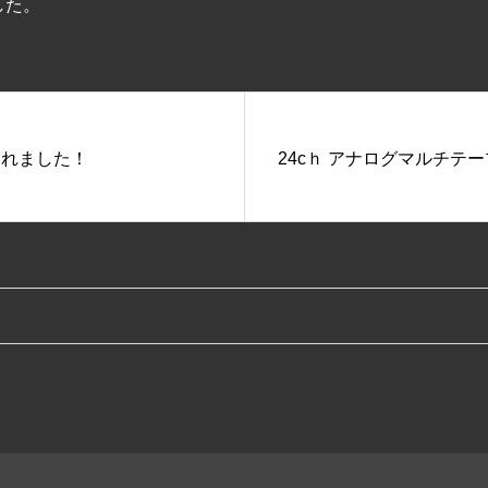
した。
されました！
24cｈ アナログマルチテ