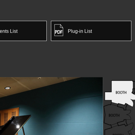
nts List
Plug-in List