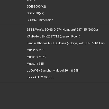
SDE-3000(×2)
SDE-330(×2)
SDD320 Dimension
STEINWAY＆SONS D-274 Hamburg#587445 (2009s)
YAMAHA U3H#2187712 (Lesson Room)
Fender Rhodes MKII Suitcase (73keys) with JFR 7710 Amp
Musser / M75
Musser / M150
Musser / 645
LUDWIG / Symphony Model 26in & 29in
LP / PATATO MODEL