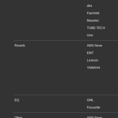
dbx
Fairchild
Maselec
TUBE-TECH
Urei
Reverb
AMS Neve
EMT
Lexicon
YAMAHA
EQ
GML
Focusrite
Other
AMS Neve