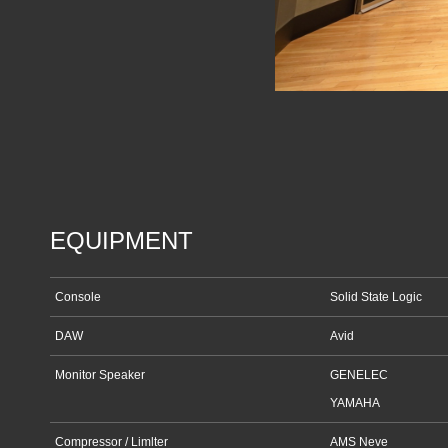
EQUIPMENT
Console
Solid State Logic
DAW
Avid
Monitor Speaker
GENELEC
YAMAHA
Compressor / Limlter
AMS Neve