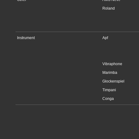
Roland
Instrument
Apf
Vibraphone
Marimba
Glockenspiel
Timpani
Conga