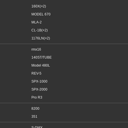
160X(×2)
MODEL 670
MLA-2
CL-1B(×2)
1176LN(×2)
rmx16
140ST/TUBE
Model 480L
REV-5
SPX-1000
SPX-2000
Pro R3
8200
351
S-DMX