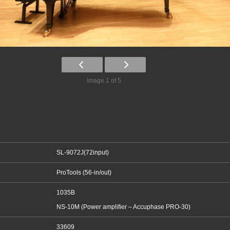
Image 1 of 5
SL-9072J(72input)
ProTools (56-in/out)
1035B
NS-10M (Power amplifier – Accuphase PRO-30)
33609